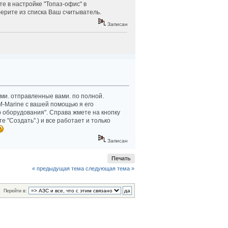
те в настройке "Топаз-офис" в
берите из списка Ваш считыватель.
Записан
ми. отправленные вами. по полной.
M-Marine с вашей помощью я его
р оборудования". Справа жмете на кнопку
 "Создать".) и все работает и только
Записан
Печать
« предыдущая тема
следующая тема »
Перейти в: