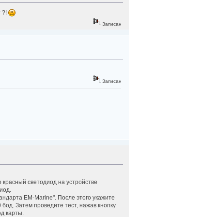
 ?!
Записан
Записан
о красный светодиод на устройстве
иод.
андарта EM-Marine". После этого укажите
бод. Затем проведите тест, нажав кнопку
д карты.