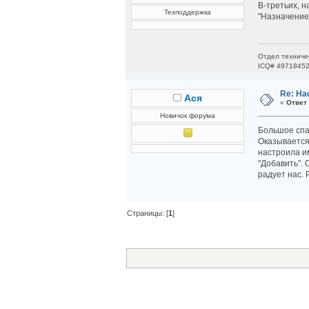
В-третьих, н
Техподдержка
"Назначение 
Отдел техниче
ICQ# 4971845
Re: На
Ася
«
Ответ 
Новичок форума
Большое спа
Оказывается
настроила им
"Добавить". 
радует нас. 
Страницы: [
1
]