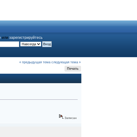
е
или
зарегистрируйтесь
.
« предыдущая тема
следующая тема »
Печать
Записан