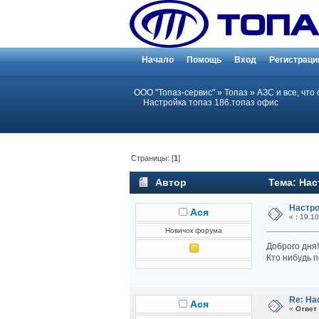
Начало
Помощь
Вход
Регистраци
ООО "Топаз-сервис"
»
Топаз
»
АЗС и все, что
»
Настройка топаз 186.топаз офис
Страницы: [
1
]
Автор
Тема: Нас
Настро
Ася
«
:
19.10
Новичок форума
Доброго дня!
Кто нибудь п
Re: На
Ася
«
Ответ 