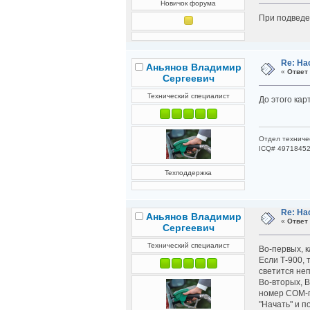
Новичок форума
При подведе
Re: На
Аньянов Владимир
«
Ответ 
Сергеевич
Технический специалист
До этого кар
Отдел техниче
ICQ# 4971845
Техподдержка
Re: На
Аньянов Владимир
«
Ответ 
Сергеевич
Технический специалист
Во-первых, 
Если Т-900, 
светится не
Во-вторых, 
номер СОМ-по
"Начать" и п