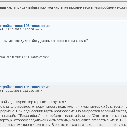
нии карты к идентификатору код карты не проявляется в чем проблема может
стройка топаз 186.топаз офис
#2 :
19.10.2012, 11:05:39 am »
точки уже вводили в базу данных с этого считывателя?
ской поддержки ООО "Топаз-сервис"
21
стройка топаз 186.топаз офис
#3 :
19.10.2012, 11:16:56 am »
какой идентификатор карт используется?
то сначала проверьте правильность подключения к компьютеру. Убедитесь, чт
прерывно. При поднесении карты кратковременно загорается зеленый светод
В настройке "Топаз-офис" надо добавить идентификатор "Считыватель карт ст
рта, к которому подключен считыватель, и установите скорость обмена 1200 
однеся карту к идентификатору. В соответствующем поле должен появиться ко