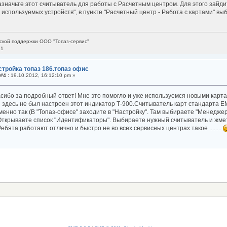
азначьте этот считыватель для работы с Расчетным центром. Для этого зайди
используемых устройств", в пункте "Расчетный центр - Работа с картами" вы
ской поддержки ООО "Топаз-сервис"
21
стройка топаз 186.топаз офис
#4 :
19.10.2012, 16:12:10 pm »
сибо за подробный ответ! Мне это помогло и уже используемся новыми карта
 здесь не был настроен этот индикатор Т-900.Считыватель карт стандарта E
енно так (В "Топаз-офисе" заходите в "Настройку". Там выбираете "Менедже
Открываете список "Идентификаторы". Выбираете нужный считыватель и жмете
Ребята работают отлично и быстро не во всех сервисных центрах такое ........