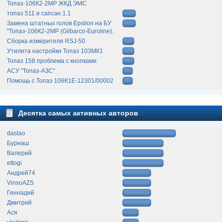
Топаз-106К2-2МР ЖКД ЭМС
топаз 511 и сапсан 1.1
Замена штатных голов Epsilon на БУ
"Топаз-106К2-2МР (Gilbarco-Euroline).
Сборка измерителя RSJ-50
Утилита настройки Топаз 103МК1
Топаз 158 проблема с кнопками
АСУ "Топаз-АЗС"
Помощь с Топаз 106К1Е-12301/00002
Десятка самых активных авторов
dastao
Бурнаш
Валерий
ettogi
Андрей74
VinsoAZS
Геннадий
Дмитрий
Ася