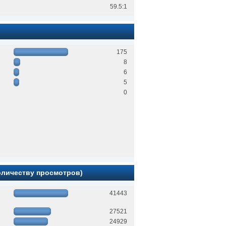
59.5:1
175
8
6
5
0
количеству просмотров)
41443
27521
24929