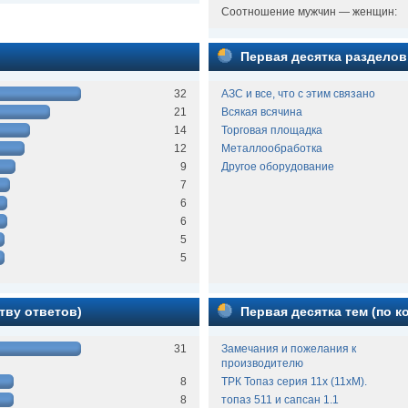
Соотношение мужчин — женщин:
Первая десятка разделов
32
АЗС и все, что с этим связано
21
Всякая всячина
14
Торговая площадка
12
Металлообработка
9
Другое оборудование
7
6
6
5
5
тву ответов)
Первая десятка тем (по 
31
Замечания и пожелания к
производителю
8
ТРК Топаз серия 11х (11хМ).
8
топаз 511 и сапсан 1.1