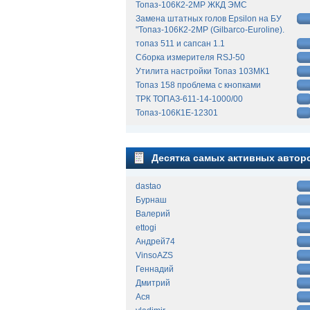
Топаз-106К2-2МР ЖКД ЭМС
Замена штатных голов Epsilon на БУ
"Топаз-106К2-2МР (Gilbarco-Euroline).
топаз 511 и сапсан 1.1
Сборка измерителя RSJ-50
Утилита настройки Топаз 103МК1
Топаз 158 проблема с кнопками
ТРК ТОПАЗ-611-14-1000/00
Топаз-106К1Е-12301
Десятка самых активных автор
dastao
Бурнаш
Валерий
ettogi
Андрей74
VinsoAZS
Геннадий
Дмитрий
Ася