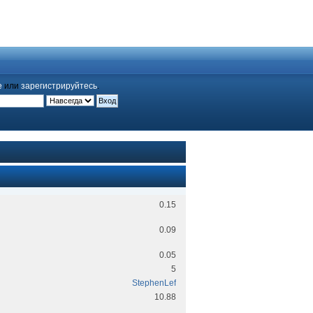
е
или
зарегистрируйтесь
.
0.15
0.09
0.05
5
StephenLef
10.88