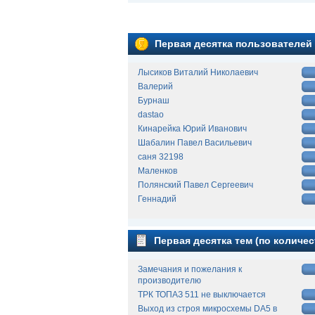
Первая десятка пользователей
Лысиков Виталий Николаевич
Валерий
Бурнаш
dastao
Кинарейка Юрий Иванович
Шабалин Павел Васильевич
саня 32198
Маленков
Полянский Павел Сергеевич
Геннадий
Первая десятка тем (по количес
Замечания и пожелания к
производителю
ТРК ТОПАЗ 511 не выключается
Выход из строя микросхемы DA5 в