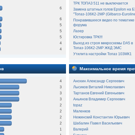
ТРК ТОПАЗ 511 не выключается
6
Замена штатных голов Epsilon на 
"Топаз-106К2-2МР (Gilbarco-Euroline
6
Понравившееся видео по тематике
5
форума
5
Лазер
5
Юстировка ТРК!!!
4
Выход из строя микросхемы DA5 в
Топаз-106К2-2МР ЖКД ЭМС
4
Утилита настройки Топаз 103МК1
ов
Максимальное время пре
4
Анохин Александр Сергеевич
3
Лысиков Виталий Николаевич
3
Тартанов Евгений Евгеньевич
3
Аньянов Владимир Сергеевич
2
topaz
2
Маленков
2
Нежинский Константин Юрьевич
2
Шабалин Павел Васильевич
1
Валерий