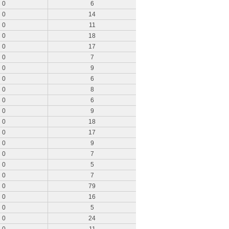
0
6
0
14
0
11
0
18
0
17
0
7
0
9
0
6
0
8
0
6
0
9
0
18
0
17
0
9
0
7
0
5
0
7
0
79
0
16
0
5
0
24