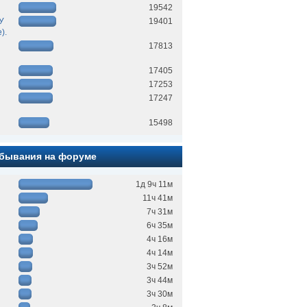
19542
БУ
19401
).
17813
17405
17253
17247
15498
бывания на форуме
1д 9ч 11м
11ч 41м
7ч 31м
6ч 35м
4ч 16м
4ч 14м
3ч 52м
3ч 44м
3ч 30м