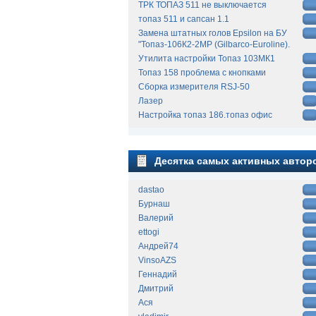
ТРК ТОПАЗ 511 не выключается
топаз 511 и сапсан 1.1
Замена штатных голов Epsilon на БУ
"Топаз-106К2-2МР (Gilbarco-Euroline).
Утилита настройки Топаз 103МК1
Топаз 158 проблема с кнопками
Сборка измерителя RSJ-50
Лазер
Настройка топаз 186.топаз офис
Десятка самых активных автор
dastao
Бурнаш
Валерий
ettogi
Андрей74
VinsoAZS
Геннадий
Дмитрий
Ася