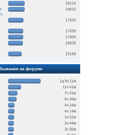
19124
БУ
19022
).
17533
17039
17000
16828
15169
бывания на форуме
1д 9ч 11м
11ч 41м
7ч 31м
6ч 35м
4ч 16м
4ч 14м
3ч 52м
3ч 44м
3ч 30м