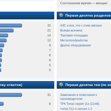
Соотношение мужчин — женщин:
Первая десятка разделов
32
АЗС и все, что с этим связано
21
Всякая всячина
14
Торговая площадка
12
Металлообработка
9
Другое оборудование
7
6
6
5
5
тву ответов)
Первая десятка тем (по 
31
Замечания и пожелания к
производителю
8
ТРК Топаз серия 11х (11хМ).
топаз 511 и сапсан 1.1