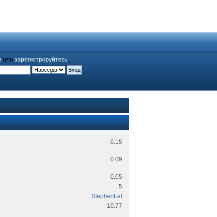
е
или
зарегистрируйтесь
.
0.15
0.09
0.05
5
StephenLef
10.77