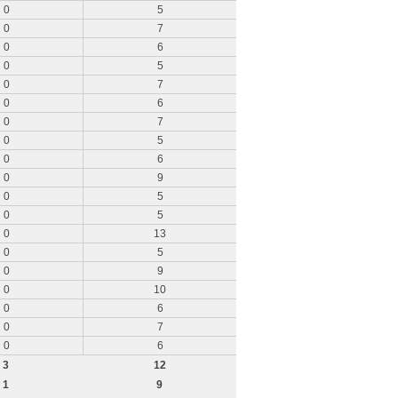
0
5
0
7
0
6
0
5
0
7
0
6
0
7
0
5
0
6
0
9
0
5
0
5
0
13
0
5
0
9
0
10
0
6
0
7
0
6
3
12
1
9