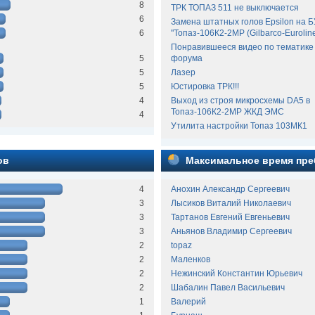
8
ТРК ТОПАЗ 511 не выключается
6
Замена штатных голов Epsilon на 
6
"Топаз-106К2-2МР (Gilbarco-Euroline
Понравившееся видео по тематике
5
форума
5
Лазер
5
Юстировка ТРК!!!
4
Выход из строя микросхемы DA5 в
Топаз-106К2-2МР ЖКД ЭМС
4
Утилита настройки Топаз 103МК1
ов
Максимальное время пре
4
Анохин Александр Сергеевич
3
Лысиков Виталий Николаевич
3
Тартанов Евгений Евгеньевич
3
Аньянов Владимир Сергеевич
2
topaz
2
Маленков
2
Нежинский Константин Юрьевич
2
Шабалин Павел Васильевич
1
Валерий