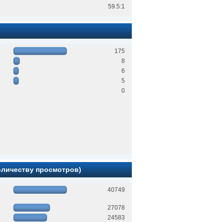
59.5:1
175
8
6
5
0
количеству просмотров)
40749
27078
24583