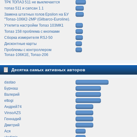
ТРК ТОПАЗ 511 не выключается
топаз 511 и сапсан 1.1
Замена штатных голов Epsilon на БУ
"Топаз-106К2-2МР (Gilbarco-Euroline).
Утилита настройки Топаз 103МК1
Топаз 158 проблема с кнопками
Сборка измерителя RSJ-50
Дисконтные карты
Проблемы с контроллером
Топаз-106К1Е, Топаз-206
Десятка самых активных авторов
dastao
Бурнаш
Валерий
ettogi
Андрей74
VinsoAZS
Геннадий
Дмитрий
Ася