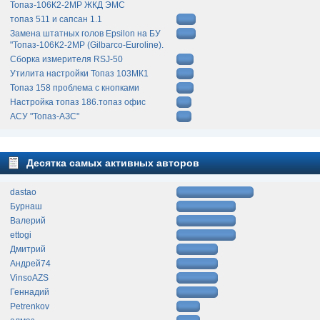
Топаз-106К2-2МР ЖКД ЭМС
топаз 511 и сапсан 1.1
Замена штатных голов Epsilon на БУ
"Топаз-106К2-2МР (Gilbarco-Euroline).
Сборка измерителя RSJ-50
Утилита настройки Топаз 103МК1
Топаз 158 проблема с кнопками
Настройка топаз 186.топаз офис
АСУ "Топаз-АЗС"
Десятка самых активных авторов
dastao
Бурнаш
Валерий
ettogi
Дмитрий
Андрей74
VinsoAZS
Геннадий
Petrenkov