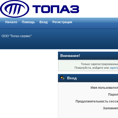
Начало
Помощь
Вход
Регистрация
ООО "Топаз-сервис"
Внимание!
Только зарегистрированные
Пожалуйста, войдите или
зарег
Вход
Имя пользовател
Парол
Продолжительность сесси
Запомнит