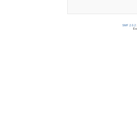
SMF 2.0.2
Es